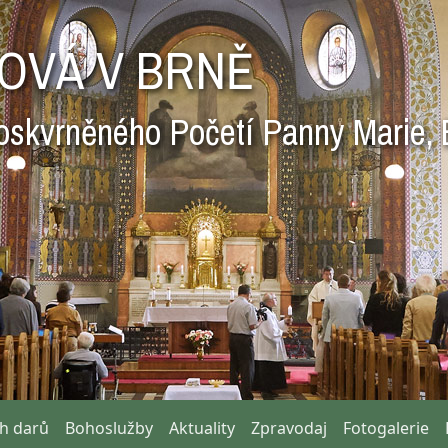
OVÁ V BRNĚ
oskvrněného Početí Panny Marie, 
ch darů
Bohoslužby
Aktuality
Zpravodaj
Fotogalerie