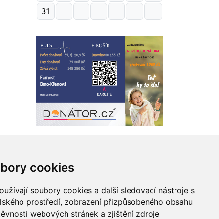
31
bory cookies
 webu
užívají soubory cookies a další sledovací nástroje s
elského prostředí, zobrazení přizpůsobeného obsahu
Zásady zpracování osobních údajů
těvnosti webových stránek a zjištění zdroje
Správce obsahu webu