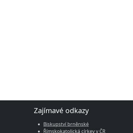
Zajímavé odkazy
Biskupství brněnské
Římskokatolická církev v ČR