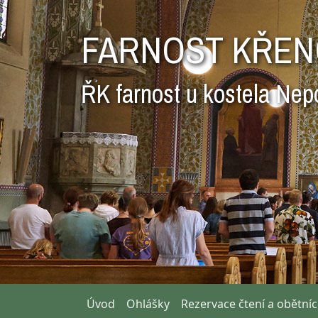
FARNOST KŘEN
ŘK farnost u kostela Nep
Úvod
Ohlášky
Rezervace čtení a obětní