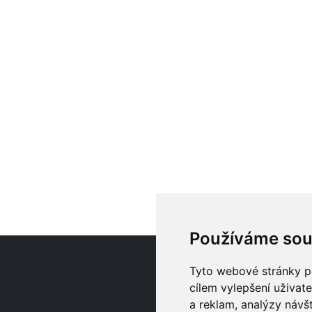
Používáme sou
O
Tyto webové stránky po
cílem vylepšení uživat
a reklam, analýzy návš