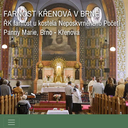
FARNOST KŘENOVÁ V BRNĚ
ŘK farnost u kostela Neposkvrněného Početí
Panny Marie, Brno - Křenová