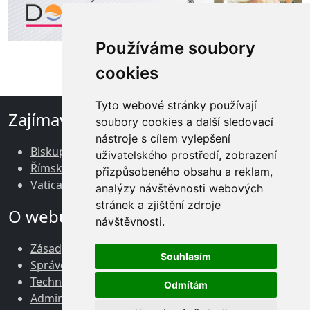
Používáme soubory
cookies
Tyto webové stránky používají
Zajímavé odkazy
soubory cookies a další sledovací
nástroje s cílem vylepšení
Biskupství brněnské
uživatelského prostředí, zobrazení
Římskokatolická církev v ČR
přizpůsobeného obsahu a reklam,
Vatican News
analýzy návštěvnosti webových
stránek a zjištění zdroje
O webu
návštěvnosti.
Zásady zpracování osobních údajů
Souhlasím
Správce obsahu webu
Technický správce webu
Odmítám
Administrace