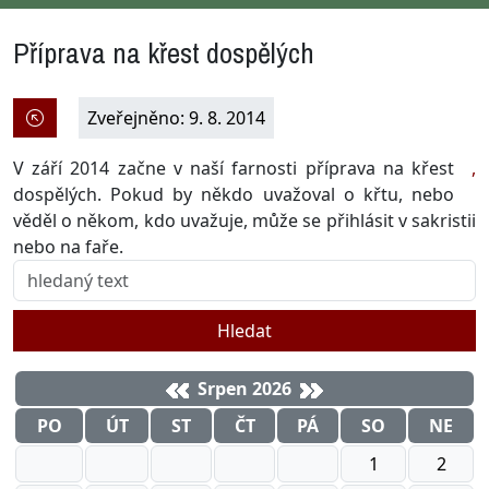
Příprava na křest dospělých
Zveřejněno: 9. 8. 2014
V září 2014 začne v naší farnosti příprava na křest
,
dospělých. Pokud by někdo uvažoval o křtu, nebo
věděl o někom, kdo uvažuje, může se přihlásit v sakristii
nebo na faře.
Hledat
Srpen 2026
PO
ÚT
ST
ČT
PÁ
SO
NE
1
2