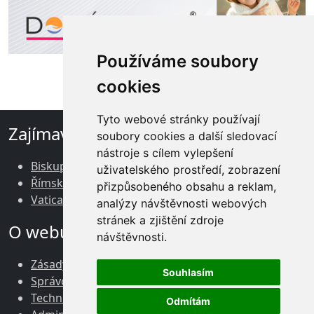
Používáme soubory
cookies
Tyto webové stránky používají
Zajímavé odkazy
soubory cookies a další sledovací
nástroje s cílem vylepšení
Biskupství brněnské
uživatelského prostředí, zobrazení
Římskokatolická církev v ČR
přizpůsobeného obsahu a reklam,
Vatican News
analýzy návštěvnosti webových
stránek a zjištění zdroje
O webu
návštěvnosti.
Zásady zpracování osobních údajů
Souhlasím
Správce obsahu webu
Technický správce webu
Odmítám