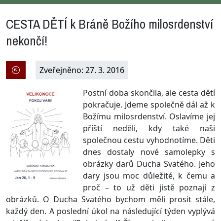
CESTA DĚTÍ k Bráně Božího milosrdenství
nekončí!
Zveřejněno: 27. 3. 2016
Postní doba skončila, ale cesta dětí
pokračuje. Jdeme společně dál až k
Božímu milosrdenství. Oslavíme jej
příští neděli, kdy také naši
společnou cestu vyhodnotíme. Děti
dnes dostaly nové samolepky s
obrázky darů Ducha Svatého. Jeho
dary jsou moc důležité, k čemu a
proč – to už děti jistě poznají z
obrázků. O Ducha Svatého bychom měli prosit stále,
každý den. A poslední úkol na následující týden vyplývá