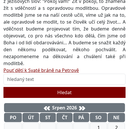
z Ježíšových slov: “Pokoj vám!“ Žít v pokoji, to znamená
žít s vděčností a s opravdovou modlitbou. Opravdové
modlitbě jsme se na naší cestě učili, víme už jak na to,
ale opravdově se modlit, to se člověk učí celý život… A
vděčnost budeme projevovat tím, že budeme denně
objevovat, co pro nás všechno kdo dělá, čím jsme od
Boha i od lidí obdarováváni… A budeme se snažit každý
den někomu poděkovat, někoho pochválit. A
nezapomeneme na děkování a chválení také při
modlitbě.
Pouť dětí k Svaté bráně na Petrově
Hledat
Srpen 2026
PO
ÚT
ST
ČT
PÁ
SO
NE
1
2