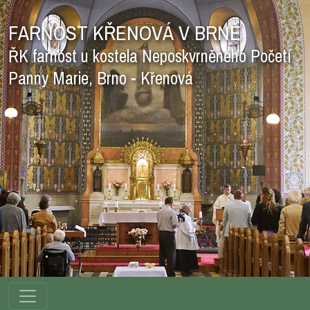
FARNOST KŘENOVÁ V BRNĚ
ŘK farnost u kostela Neposkvrněného Početí
Panny Marie, Brno - Křenová