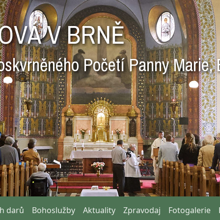
OVÁ V BRNĚ
oskvrněného Početí Panny Marie, 
ch darů
Bohoslužby
Aktuality
Zpravodaj
Fotogalerie