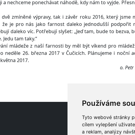
ji a nechceme ponechávat náhodě, kdy nám to vyjde. Přesn
dvě zmíněné výpravy, tak i závěr roku 2016, který jsme 
i, že je pro nás jako farnost daleko jednodušší podpořit
ují daleko víc. Potřebují slyšet: „Jeď tam, bude to bezva, 
e. Jedu tam taky.“
í mládeže z naší farnosti by měl být víkend pro mládež 
o neděle 26. března 2017 v Čučicích. Plánujeme i noční a
 května 2017.
o. Petr
Používáme sou
O
Tyto webové stránky po
cílem vylepšení uživat
a reklam, analýzy návš