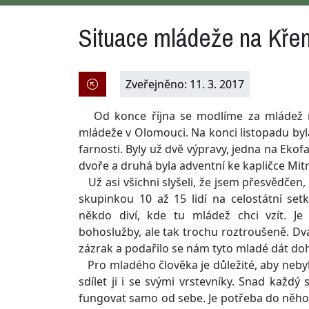
Situace mládeže na Kře
Zveřejněno: 11. 3. 2017
Od konce října se modlíme za mládež naš
mládeže v Olomouci. Na konci listopadu byl
farnosti. Byly už dvě výpravy, jedna na Ek
dvoře a druhá byla adventní ke kapličce Mi
Už asi všichni slyšeli, že jsem přesvědčen, 
skupinkou 10 až 15 lidí na celostátní se
někdo diví, kde tu mládež chci vzít. J
bohoslužby, ale tak trochu roztroušeně. Dva p
zázrak a podařilo se nám tyto mladé dát d
Pro mladého člověka je důležité, aby nebyl 
sdílet ji i se svými vrstevníky. Snad kaž
fungovat samo od sebe. Je potřeba do něho i