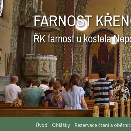
FARNOST KŘEN
ŘK farnost u kostela Nep
Úvod
Ohlášky
Rezervace čtení a obětní