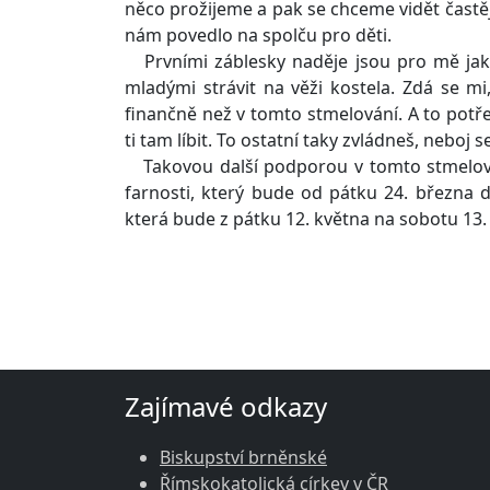
něco prožijeme a pak se chceme vidět častě
nám povedlo na spolču pro děti.
Prvními záblesky naděje jsou pro mě jak 
mladými strávit na věži kostela. Zdá se m
finančně než v tomto stmelování. A to potřeb
ti tam líbit. To ostatní taky zvládneš, neboj s
Takovou další podporou v tomto stmelován
farnosti, který bude od pátku 24. března d
která bude z pátku 12. května na sobotu 13.
Zajímavé odkazy
Biskupství brněnské
Římskokatolická církev v ČR