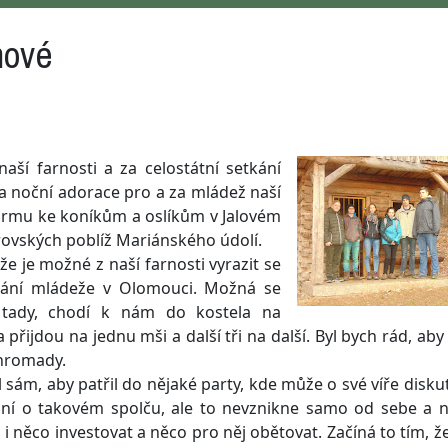
nové
í farnosti a za celostátní setkání
a noční adorace pro a za mládež naší
ofarmu ke koníkům a oslíkům v Jalovém
trovských poblíž Mariánského údolí.
že je možné z naší farnosti vyrazit se
tkání mládeže v Olomouci. Možná se
e tady, chodí k nám do kostela na
řijdou na jednu mši a další tři na další. Byl bych rád, aby 
ohromady.
sám, aby patřil do nějaké party, kde může o své víře disku
dý sní o takovém spolču, ale to nevznikne samo od sebe a
 něco investovat a něco pro něj obětovat. Začíná to tím, ž