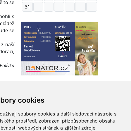
ě to se
31
mohli s
 mládež
bude se
z naší
doraci,
 Polívka
bory cookies
 webu
užívají soubory cookies a další sledovací nástroje s
elského prostředí, zobrazení přizpůsobeného obsahu
Zásady zpracování osobních údajů
těvnosti webových stránek a zjištění zdroje
Správce obsahu webu