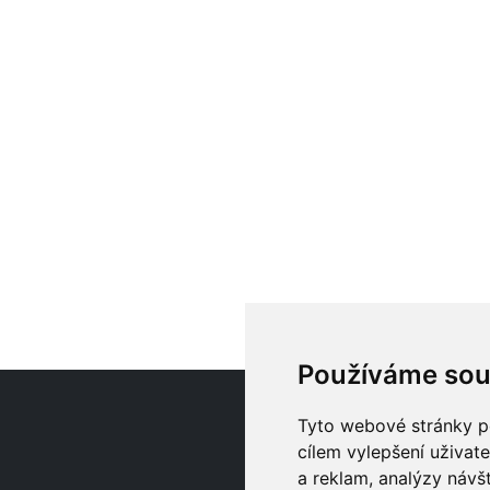
Používáme sou
O
Tyto webové stránky po
cílem vylepšení uživat
a reklam, analýzy návš