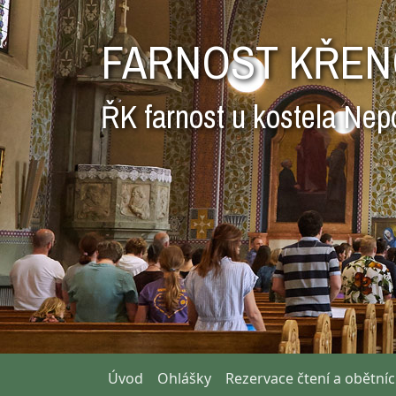
FARNOST KŘEN
ŘK farnost u kostela Nep
Úvod
Ohlášky
Rezervace čtení a obětní