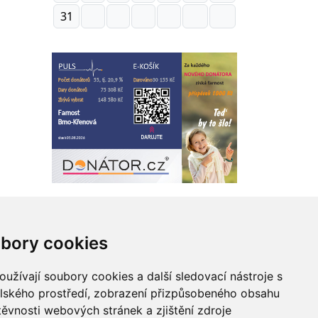
31
bory cookies
 webu
užívají soubory cookies a další sledovací nástroje s
elského prostředí, zobrazení přizpůsobeného obsahu
Zásady zpracování osobních údajů
těvnosti webových stránek a zjištění zdroje
Správce obsahu webu