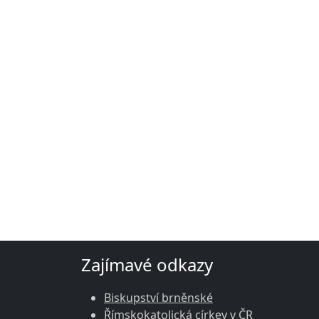
Zajímavé odkazy
Biskupství brněnské
Římskokatolická církev v ČR