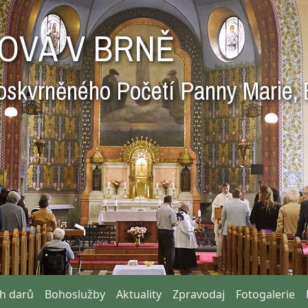
OVÁ V BRNĚ
oskvrněného Početí Panny Marie, 
ch darů
Bohoslužby
Aktuality
Zpravodaj
Fotogalerie