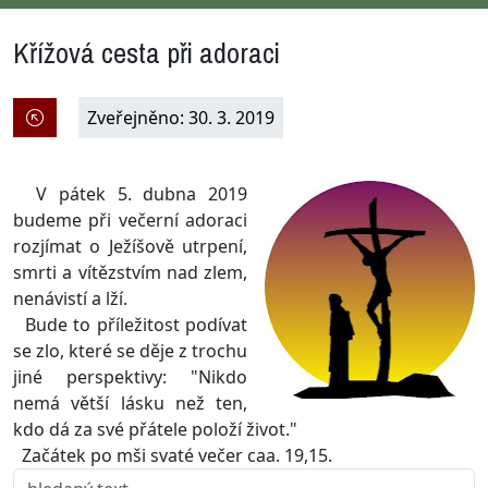
Křížová cesta při adoraci
Zveřejněno: 30. 3. 2019
V pátek 5. dubna 2019
budeme při večerní adoraci
rozjímat o Ježíšově utrpení,
smrti a vítězstvím nad zlem,
nenávistí a lží.
Bude to příležitost podívat
se zlo, které se děje z trochu
jiné perspektivy: "Nikdo
nemá větší lásku než ten,
kdo dá za své přátele položí život."
Začátek po mši svaté večer caa. 19,15.