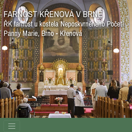
FARNOST KŘENOVÁ V BRNĚ
ŘK farnost u kostela Neposkvrněného Početí
Panny Marie, Brno - Křenová