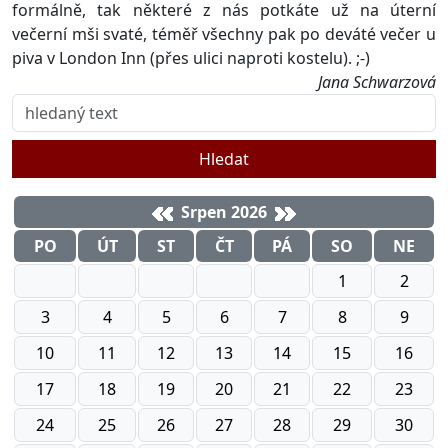
formálně, tak některé z nás potkáte už na úterní
večerní mši svaté, téměř všechny pak po deváté večer u
piva v London Inn (přes ulici naproti kostelu). ;-)
Jana Schwarzová
Hledat
Srpen 2026
PO
ÚT
ST
ČT
PÁ
SO
NE
1
2
3
4
5
6
7
8
9
10
11
12
13
14
15
16
17
18
19
20
21
22
23
24
25
26
27
28
29
30