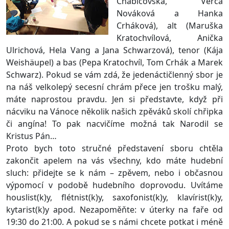
Chabičovská, Verča
Nováková a Hanka
Crháková), alt (Maruška
Kratochvílová, Anička
Ulrichová, Hela Vang a Jana Schwarzová), tenor (Kája
Weishäupel) a bas (Pepa Kratochvíl, Tom Crhák a Marek
Schwarz). Pokud se vám zdá, že jedenáctičlenný sbor je
na náš velkolepý secesní chrám přece jen trošku malý,
máte naprostou pravdu. Jen si představte, když při
nácviku na Vánoce několik našich zpěváků skolí chřipka
či angína! To pak nacvičíme možná tak Narodil se
Kristus Pán…
Proto bych toto stručné představení sboru chtěla
zakončit apelem na vás všechny, kdo máte hudební
sluch: přidejte se k nám – zpěvem, nebo i občasnou
výpomocí v podobě hudebního doprovodu. Uvítáme
houslist(k)y, flétnist(k)y, saxofonist(k)y, klavírist(k)y,
kytarist(k)y apod. Nezapoměňte: v úterky na faře od
19:30 do 21:00. A pokud se s námi chcete potkat i méně