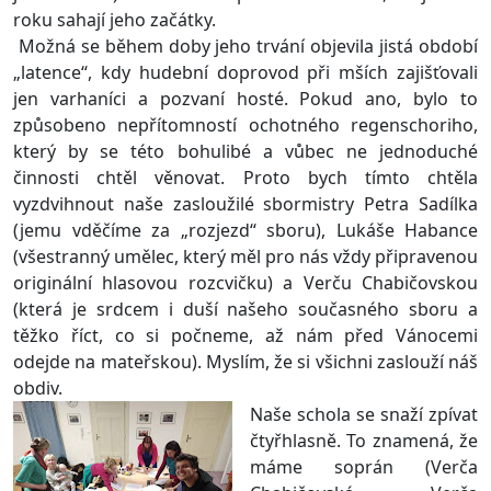
roku sahají jeho začátky.
Možná se během doby jeho trvání objevila jistá období
„latence“, kdy hudební doprovod při mších zajišťovali
jen varhaníci a pozvaní hosté. Pokud ano, bylo to
způsobeno nepřítomností ochotného regenschoriho,
který by se této bohulibé a vůbec ne jednoduché
činnosti chtěl věnovat. Proto bych tímto chtěla
vyzdvihnout naše zasloužilé sbormistry Petra Sadílka
(jemu vděčíme za „rozjezd“ sboru), Lukáše Habance
(všestranný umělec, který měl pro nás vždy připravenou
originální hlasovou rozcvičku) a Verču Chabičovskou
(která je srdcem i duší našeho současného sboru a
těžko říct, co si počneme, až nám před Vánocemi
odejde na mateřskou). Myslím, že si všichni zaslouží náš
obdiv.
Naše schola se snaží zpívat
čtyřhlasně. To znamená, že
máme soprán (Verča