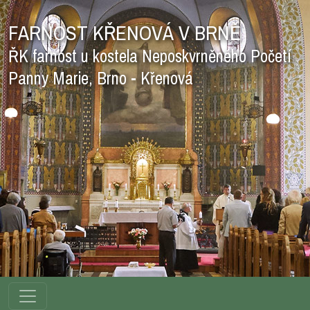
FARNOST KŘENOVÁ V BRNĚ
ŘK farnost u kostela Neposkvrněného Početí
Panny Marie, Brno - Křenová