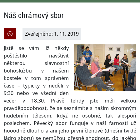
Náš chrámový sbor
Zveřejněno: 1. 11. 2019
Jistě se vám již někdy
poštěstilo navštívit
některou slavnostní
bohoslužbu v našem
kostele v tom správném
čase – typicky v neděli v
9:30 nebo ve všední den
večer v 18:30. Právě tehdy jste měli velkou
pravděpodobnost, že se seznámíte s naším skromným
hudebním tělesem, když ne osobně, tak alespoň
poslechem. Pěvecký sbor funguje v naší farnosti už
hooodně dlouho a ani jeho první členové (dnešní tvrdé
jádro sboru) se nemůžou přesně shodnout, do jakého