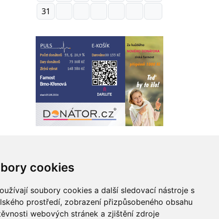
31
bory cookies
 webu
užívají soubory cookies a další sledovací nástroje s
elského prostředí, zobrazení přizpůsobeného obsahu
Zásady zpracování osobních údajů
těvnosti webových stránek a zjištění zdroje
Správce obsahu webu