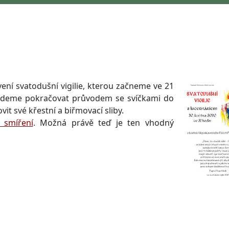
ení svatodušní vigilie, kterou začneme ve 21
budeme pokračovat průvodem se svíčkami do
it své křestní a biřmovací sliby.
i smíření
. Možná právě teď je ten vhodný