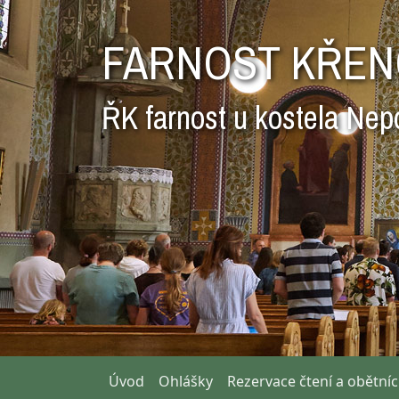
FARNOST KŘEN
ŘK farnost u kostela Nep
Úvod
Ohlášky
Rezervace čtení a obětní