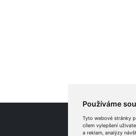
Používáme sou
O
Tyto webové stránky po
cílem vylepšení uživat
a reklam, analýzy návš