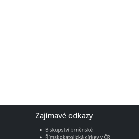
Zajímavé odkazy
Biskupství brněnské
Římskokatolická církev v ČR