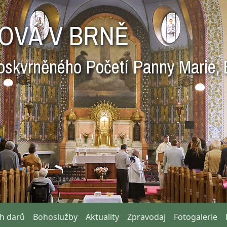
OVÁ V BRNĚ
oskvrněného Početí Panny Marie, 
ch darů
Bohoslužby
Aktuality
Zpravodaj
Fotogalerie