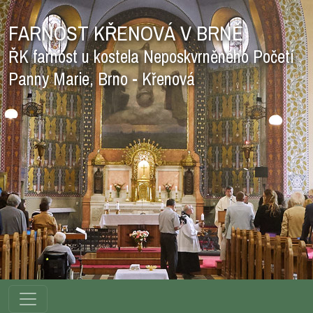
FARNOST KŘENOVÁ V BRNĚ
ŘK farnost u kostela Neposkvrněného Početí
Panny Marie, Brno - Křenová