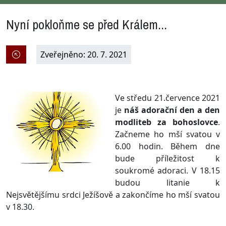
Nyní pokloňme se před Králem...
Zveřejněno: 20. 7. 2021
Ve středu 21.července 2021
je
náš adorační den a den
modliteb za bohoslovce
.
Začneme ho mší svatou v
6.00 hodin. Během dne
bude příležitost k
soukromé adoraci. V 18.15
budou litanie k
Nejsvětějšímu srdci Ježíšově a zakončíme ho mší svatou
v 18.30.