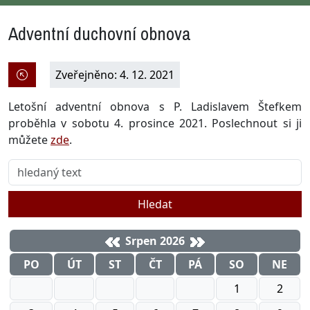
Adventní duchovní obnova
Zveřejněno: 4. 12. 2021
Letošní adventní obnova s P. Ladislavem Štefkem
proběhla v sobotu 4. prosince 2021. Poslechnout si ji
můžete
zde
.
Hledat
Srpen 2026
PO
ÚT
ST
ČT
PÁ
SO
NE
1
2