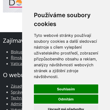
Používáme soubory
cookies
Tyto webové stránky používají
Zajímavé odkazy
soubory cookies a další sledovací
nástroje s cílem vylepšení
Biskupství brněnské
uživatelského prostředí, zobrazení
Římskokatolická církev v ČR
přizpůsobeného obsahu a reklam,
Vatican News
analýzy návštěvnosti webových
stránek a zjištění zdroje
O webu
návštěvnosti.
Zásady zpracování osobních údajů
Souhlasím
Správce obsahu webu
Technický správce webu
Odmítám
Administrace
Vytvořil
Mouser.cz
, 2024
Upravit mé předvolby