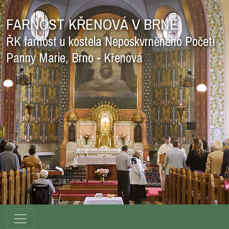
FARNOST KŘENOVÁ V BRNĚ
ŘK farnost u kostela Neposkvrněného Početí
Panny Marie, Brno - Křenová