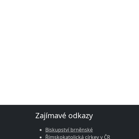
Zajímavé odkazy
Biskupství brněnské
Římskokatolická církev v ČR