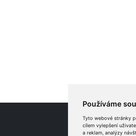
Používáme sou
O
Tyto webové stránky po
cílem vylepšení uživat
a reklam, analýzy návš