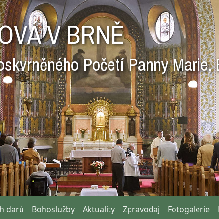
OVÁ V BRNĚ
oskvrněného Početí Panny Marie, 
ch darů
Bohoslužby
Aktuality
Zpravodaj
Fotogalerie