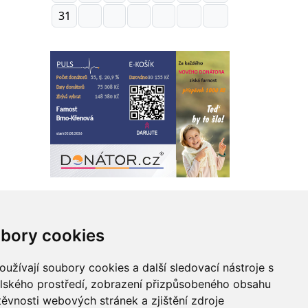
31
bory cookies
 webu
užívají soubory cookies a další sledovací nástroje s
elského prostředí, zobrazení přizpůsobeného obsahu
Zásady zpracování osobních údajů
těvnosti webových stránek a zjištění zdroje
Správce obsahu webu