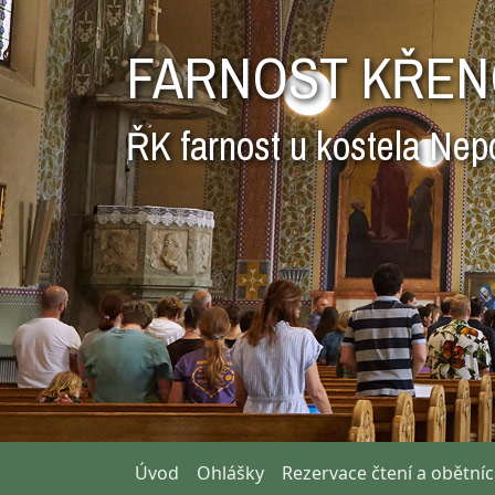
FARNOST KŘEN
ŘK farnost u kostela Nep
Úvod
Ohlášky
Rezervace čtení a obětní