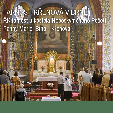
FARNOST KŘENOVÁ V BRNĚ
ŘK farnost u kostela Neposkvrněného Početí
Panny Marie, Brno - Křenová