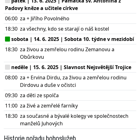
pátek | 13. 6. 2025 | Památka sv. Antonína z
Padovy kněze a učitele církve
06:00
za + Jiřího Povolného
18:30
za všechny, kdo se starají o náš kostel
sobota | 14. 6. 2025 | Sobota 10. týdne v mezidobí
18:30
za živou a zemřelou rodinu Zemanovu a
Obůrkovu
neděle | 15. 6. 2025 | Slavnost Nejsvětější Trojice
08:00
za + Ervina Dirdu, za živou a zemřelou rodinu
Dirdovu a duše v očistci
09:30
za děti ze spolča
11:00
za živé a zemřelé farníky
18:30
za současné a bývalé kolegy ve společnostech
manželů Juhových
Historie pořadu bohoslužeb