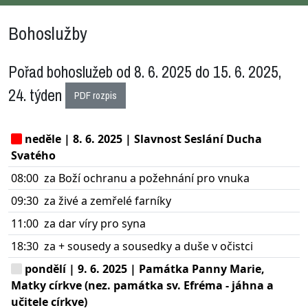
Bohoslužby
Pořad bohoslužeb od 8. 6. 2025 do 15. 6. 2025,
24. týden
PDF rozpis
neděle | 8. 6. 2025 | Slavnost Seslání Ducha
Svatého
08:00
za Boží ochranu a požehnání pro vnuka
09:30
za živé a zemřelé farníky
11:00
za dar víry pro syna
18:30
za + sousedy a sousedky a duše v očistci
pondělí | 9. 6. 2025 | Památka Panny Marie,
Matky církve (nez. památka sv. Efréma - jáhna a
učitele církve)