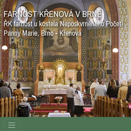
FARNOST KŘENOVÁ V BRNĚ
ŘK farnost u kostela Neposkvrněného Početí
Panny Marie, Brno - Křenová