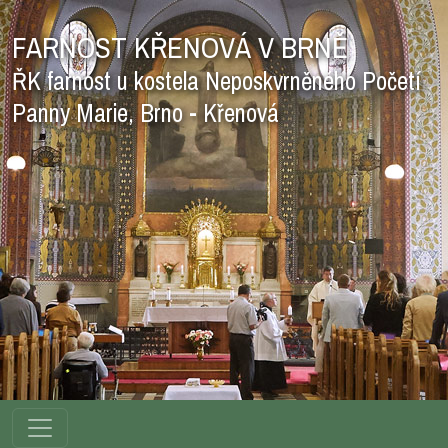
FARNOST KŘENOVÁ V BRNĚ
ŘK farnost u kostela Neposkvrněného Početí
Panny Marie, Brno - Křenová