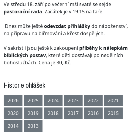
Ve středu 18. září po večerní mši svaté se sejde
pastorační rada
. Začátek je v 19.15 na faře.
Dnes může ještě
odevzdat přihlášky
do náboženství,
na přípravu na biřmování a křest dospělých.
V sakristii jsou ještě k zakoupení
příběhy k nálepkám
biblických postav
, které děti dostávají po nedělních
bohoslužbách. Cena je 30,-Kč.
Historie ohlášek
2026
2025
2024
2023
2022
2021
2020
2019
2018
2017
2016
2015
2014
2013