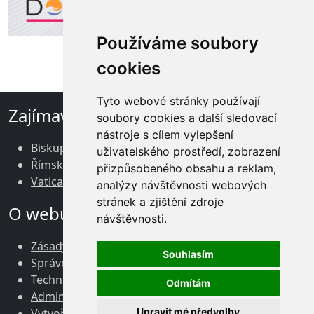
Používáme soubory
cookies
Tyto webové stránky používají
Zajímavé odkazy
soubory cookies a další sledovací
nástroje s cílem vylepšení
Biskupství brněnské
uživatelského prostředí, zobrazení
Římskokatolická církev v ČR
přizpůsobeného obsahu a reklam,
Vatican News
analýzy návštěvnosti webových
stránek a zjištění zdroje
O webu
návštěvnosti.
Zásady zpracování osobních údajů
Souhlasím
Správce obsahu webu
Technický správce webu
Odmítám
Administrace
Vytvořil
Mouser.cz
, 2024
Upravit mé předvolby