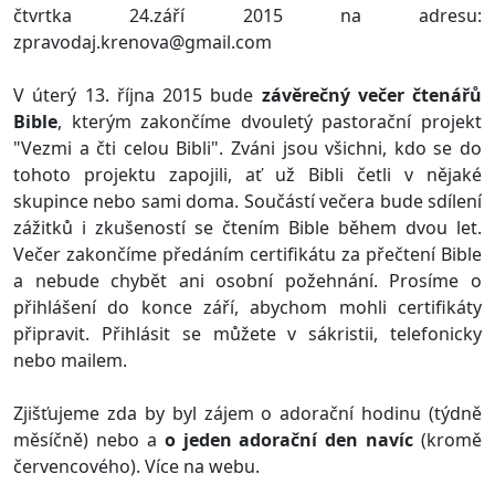
čtvrtka 24.září 2015 na adresu:
zpravodaj.krenova@gmail.com
V úterý 13. října 2015 bude
závěrečný večer čtenářů
Bible
, kterým zakončíme dvouletý pastorační projekt
"Vezmi a čti celou Bibli". Zváni jsou všichni, kdo se do
tohoto projektu zapojili, ať už Bibli četli v nějaké
skupince nebo sami doma. Součástí večera bude sdílení
zážitků i zkušeností se čtením Bible během dvou let.
Večer zakončíme předáním certifikátu za přečtení Bible
a nebude chybět ani osobní požehnání. Prosíme o
přihlášení do konce září, abychom mohli certifikáty
připravit. Přihlásit se můžete v sákristii, telefonicky
nebo mailem.
Zjišťujeme zda by byl zájem o adorační hodinu (týdně
měsíčně) nebo a
o jeden adorační den navíc
(kromě
červencového). Více na webu.