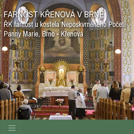
FARNOST KŘENOVÁ V BRNĚ
ŘK farnost u kostela Neposkvrněného Početí
Panny Marie, Brno - Křenová