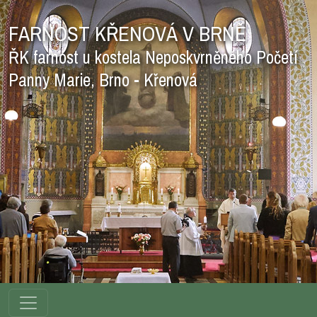
FARNOST KŘENOVÁ V BRNĚ
ŘK farnost u kostela Neposkvrněného Početí
Panny Marie, Brno - Křenová