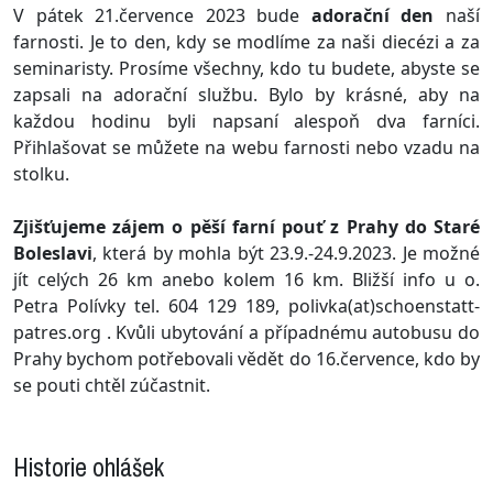
V pátek 21.července 2023 bude
adorační den
naší
farnosti. Je to den, kdy se modlíme za naši diecézi a za
seminaristy. Prosíme všechny, kdo tu budete, abyste se
zapsali na adorační službu. Bylo by krásné, aby na
každou hodinu byli napsaní alespoň dva farníci.
Přihlašovat se můžete na webu farnosti nebo vzadu na
stolku.
Zjišťujeme zájem o pěší farní pouť z Prahy do Staré
Boleslavi
, která by mohla být 23.9.-24.9.2023. Je možné
jít celých 26 km anebo kolem 16 km. Bližší info u o.
Petra Polívky tel. 604 129 189, polivka(at)schoenstatt-
patres.org . Kvůli ubytování a případnému autobusu do
Prahy bychom potřebovali vědět do 16.července, kdo by
se pouti chtěl zúčastnit.
Historie ohlášek