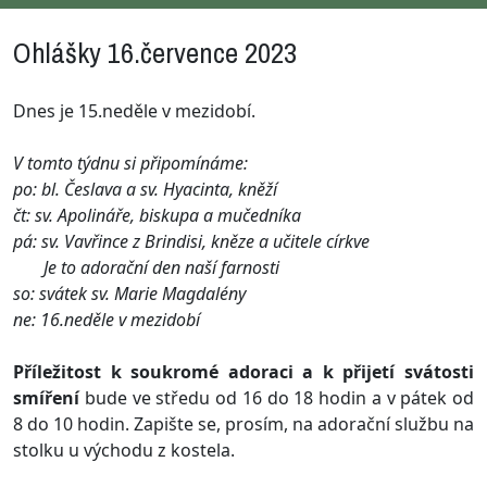
Ohlášky 16.července 2023
Dnes je 15.neděle v mezidobí.
V tomto týdnu si připomínáme:
po: bl. Česlava a sv. Hyacinta, kněží
čt: sv. Apolináře, biskupa a mučedníka
pá: sv. Vavřince z Brindisi, kněze a učitele církve
Je to adorační den naší farnosti
so: svátek sv. Marie Magdalény
ne: 16.neděle v mezidobí
Příležitost k soukromé adoraci a k přijetí svátosti
smíření
bude ve středu od 16 do 18 hodin a v pátek od
8 do 10 hodin. Zapište se, prosím, na adorační službu na
stolku u východu z kostela.